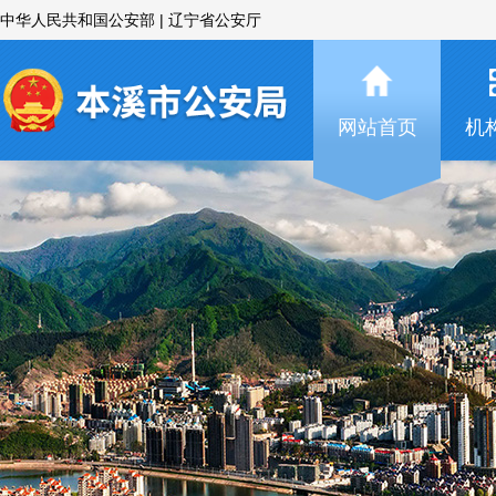
中华人民共和国公安部
|
辽宁省公安厅
07-03
关于新平街、彩胜街增设禁停标志的公示
06-23
本溪市公安局关于严厉打击假借招聘辅警名义实
06-15
本溪市公安局2026年公开招聘警务辅助人员公告
07-24
关于调整小华山早市路段禁停时间的公示
网站首页
机
07-20
关于崔东路增设禁停标志的公示
07-10
关于本溪市部分道路启用交通技术监控设备的公
07-09
本溪市公安局2026年面向社会公开招聘警务辅助
07-06
本溪市公安局关于警务辅助人员招聘笔试加分考
07-03
关于新平街、彩胜街增设禁停标志的公示
06-23
本溪市公安局关于严厉打击假借招聘辅警名义实
06-15
本溪市公安局2026年公开招聘警务辅助人员公告