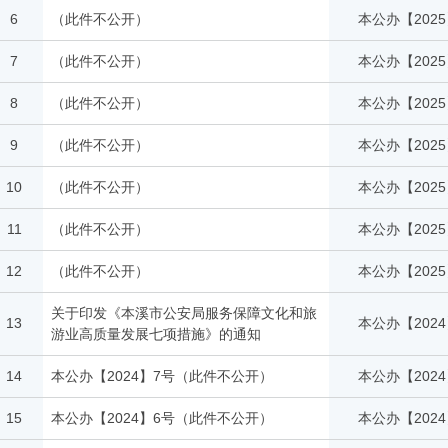
6
（此件不公开）
本公办【202
7
（此件不公开）
本公办【202
8
（此件不公开）
本公办【202
9
（此件不公开）
本公办【202
10
（此件不公开）
本公办【202
11
（此件不公开）
本公办【202
12
（此件不公开）
本公办【202
关于印发《本溪市公安局服务保障文化和旅
13
本公办【202
游业高质量发展七项措施》的通知
14
本公办【2024】7号（此件不公开）
本公办【202
15
本公办【2024】6号（此件不公开）
本公办【202