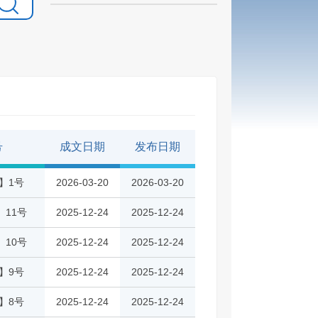
号
成文日期
发布日期
6】1号
2026-03-20
2026-03-20
】11号
2025-12-24
2025-12-24
】10号
2025-12-24
2025-12-24
5】9号
2025-12-24
2025-12-24
5】8号
2025-12-24
2025-12-24