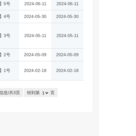
4】5号
2024-06-11
2024-06-11
4】4号
2024-05-30
2024-05-30
4】3号
2024-05-11
2024-05-11
4】2号
2024-05-09
2024-05-09
4】1号
2024-02-18
2024-02-18
信息/共3页
转到第
页