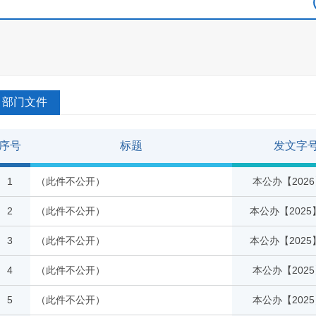
部门文件
序号
标题
发文字
1
（此件不公开）
本公办【202
2
（此件不公开）
本公办【2025
3
（此件不公开）
本公办【2025
4
（此件不公开）
本公办【202
5
（此件不公开）
本公办【202