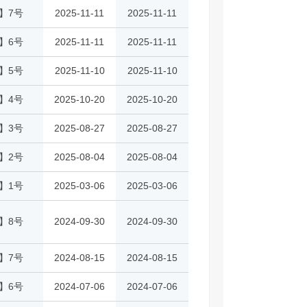
5】7号
2025-11-11
2025-11-11
5】6号
2025-11-11
2025-11-11
5】5号
2025-11-10
2025-11-10
5】4号
2025-10-20
2025-10-20
5】3号
2025-08-27
2025-08-27
5】2号
2025-08-04
2025-08-04
5】1号
2025-03-06
2025-03-06
4】8号
2024-09-30
2024-09-30
4】7号
2024-08-15
2024-08-15
4】6号
2024-07-06
2024-07-06