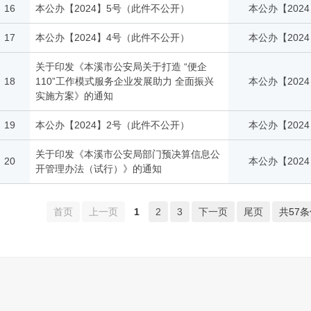
16
本公办【2024】5号（此件不公开）
本公办【202
17
本公办【2024】4号（此件不公开）
本公办【202
关于印发《本溪市公安局关于打造 “便企
18
110”工作模式服务企业发展助力 全面振兴
本公办【202
实施方案》的通知
19
本公办【2024】2号（此件不公开）
本公办【202
关于印发《本溪市公安局部门预决算信息公
20
本公办【202
开管理办法（试行）》的通知
首页
上一页
1
2
3
下一页
尾页
共57条