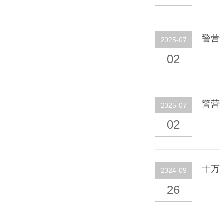
警营
2025-07
02
警营
2025-07
02
十万
2024-09
26