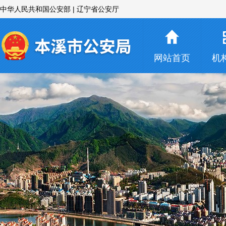
中华人民共和国公安部
|
辽宁省公安厅
网站首页
机