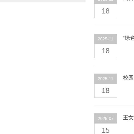
18
“绿
2025-11
18
校园
2025-11
18
王女
2025-07
15