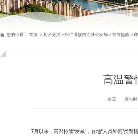
您的位置：
首页
>
县区分局
>
桓仁满族自治县公安局
>
警方提醒
>
详
高温警
来源：
发布时间：
7
月以来，高温持续“发威”，各地“人员晕倒”类警