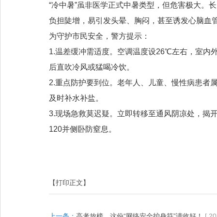
“冷中暑”虽非医学正式中暑类型，但危害极大。
负担陡增，易引发头晕、胸闷，甚至诱发心脑血
为守护市民安全，警方提示：
1.
温差缓冲需适度。空调温度设26℃左右，室内
后直吹冷风或猛喝冷饮。
2.
重点防护要到位。老年人、儿童、慢性病患者属
及时补水补盐。
3.
现场急救莫迟疑。立即转移至通风阴凉处，揭
120并侧卧防窒息。
【打印正文】
上一条：
高考放榜，这份“网络安全护身符”请收好！
[ 2