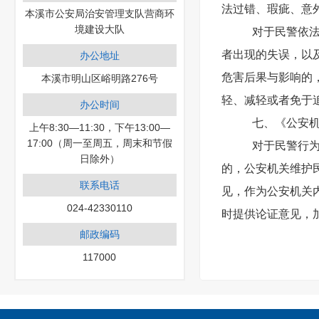
法过错、瑕疵、意
本溪市公安局治安管理支队营商环
境建设大队
对于民警依
者出现的失误，以
办公地址
危害后果与影响的
本溪市明山区峪明路276号
轻、减轻或者免于
办公时间
七、《公安
上午8:30—11:30，下午13:00—
17:00（周一至周五，周末和节假
对于民警行
日除外）
的，公安机关维护
联系电话
见，作为公安机关
024-42330110
时提供论证意见，
邮政编码
117000