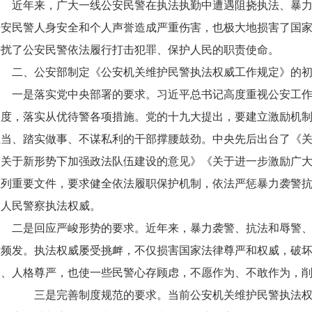
近年来，广大一线公安民警在执法执勤中遭遇阻挠执法、暴
公安民警人身安全和个人声誉造成严重伤害，也极大地损害了国
干扰了公安民警依法履行打击犯罪、保护人民的职责使命。
二、公安部制定
《公安机关维护民警执法权威工作规定》的
一是落实党中央部署的要求。习近平总书记高度重视公安工
力度，落实从优待警各项措施。党的十九大提出，要建立激励机
担当、踏实做事、不谋私利的干部撑腰鼓劲。中央先后出台了《
《关于新形势下加强政法队伍建设的意见》《关于进一步激励广
系列重要文件，要求健全依法履职保护机制，依法严惩暴力袭警
护人民警察执法权威。
二是回应严峻形势的要求。近年来，暴力袭警、抗法和辱警
发频发。执法权威屡受挑衅，不仅损害国家法律尊严和权威，破
全、人格尊严，也使一些民警心存顾虑，不愿作为、不敢作为，
三是完善制度规范的要求。当前公安机关维护民警执法权