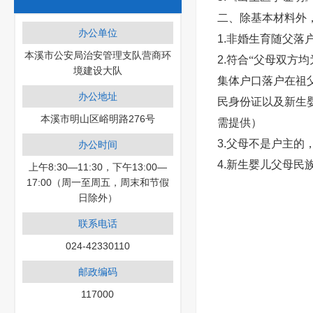
二、除基本材料外
办公单位
1.
非婚生育随父落
本溪市公安局治安管理支队营商环
2.
符合
“父母双方
境建设大队
集体户口落户在祖
办公地址
民身份证以及新生
本溪市明山区峪明路276号
需提供）
3.
父母不是户主的
办公时间
4.
新生婴儿父母民
上午8:30—11:30，下午13:00—
17:00（周一至周五，周末和节假
日除外）
联系电话
024-42330110
邮政编码
117000